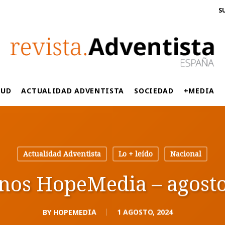
S
LUD
ACTUALIDAD ADVENTISTA
SOCIEDAD
+MEDIA
Actualidad Adventista
Lo + leído
Nacional
nos HopeMedia – agost
BY
HOPEMEDIA
1 AGOSTO, 2024