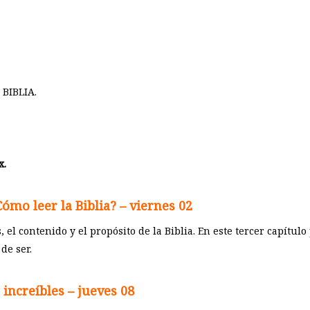
 BIBLIA.
x.
¿Cómo leer la Biblia?
– v
iernes 02
, el contenido y el propósito de la Biblia. En este tercer capítul
 de ser.
 increíbles
– jueves 08