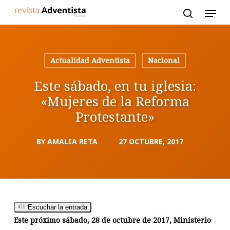
Skip
to
main
content
Actualidad Adventista
Nacional
Este sábado, en tu iglesia:
«Mujeres de la Reforma
Protestante»
BY
AMALIA RETA
27 OCTUBRE, 2017
Escuchar la entrada
Este próximo sábado, 28 de octubre de 2017, Ministerio