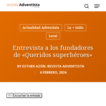
Skip
to
main
content
Actualidad Adventista
Lo + leído
Local
Entrevista a los fundadores
de «Queridos superhéroes»
BY
ESTHER AZÓN. REVISTA ADVENTISTA
6 FEBRERO, 2024
Escuchar la entrada