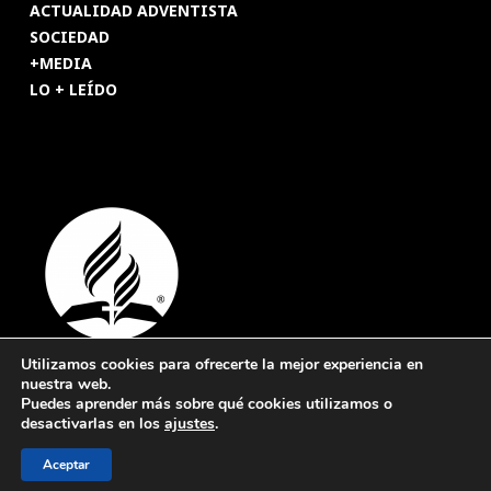
ACTUALIDAD ADVENTISTA
SOCIEDAD
+MEDIA
LO + LEÍDO
Utilizamos cookies para ofrecerte la mejor experiencia en
nuestra web.
© 2026 Revista Adventista de España. UICASDE. Derechos
Puedes aprender más sobre qué cookies utilizamos o
reservados.
desactivarlas en los
ajustes
.
Legal
|
Privacidad
|
Cookies
Aceptar