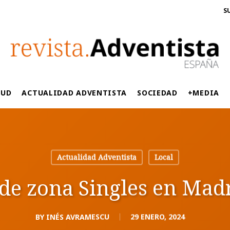
S
LUD
ACTUALIDAD ADVENTISTA
SOCIEDAD
+MEDIA
Actualidad Adventista
Local
de zona Singles en Madr
BY
INÉS AVRAMESCU
29 ENERO, 2024