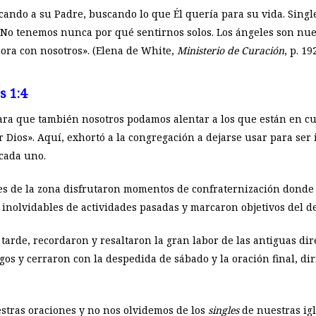
cando a su Padre, buscando lo que Él quería para su vida. Single
«No tenemos nunca por qué sentirnos solos. Los ángeles son nu
ora con nosotros». (Elena de White,
Ministerio de Curación
, p. 19
s 1:4
para que también nosotros podamos alentar a los que están en cu
 Dios». Aquí, exhortó a la congregación a dejarse usar para ser
cada uno.
les de la zona disfrutaron momentos de confraternización donde
nolvidables de actividades pasadas y marcaron objetivos del d
e tarde, recordaron y resaltaron la gran labor de las antiguas di
gos y cerraron con la despedida de sábado y la oración final, dir
tras oraciones y no nos olvidemos de los
singles
de nuestras igl