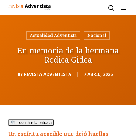
Skip
to
main
content
Actualidad Adventista
Nacional
En memoria de la hermana
Rodica Gidea
BY
REVISTA ADVENTISTA
7 ABRIL, 2026
Escuchar la entrada
Un espíritu apacible que dejó huellas