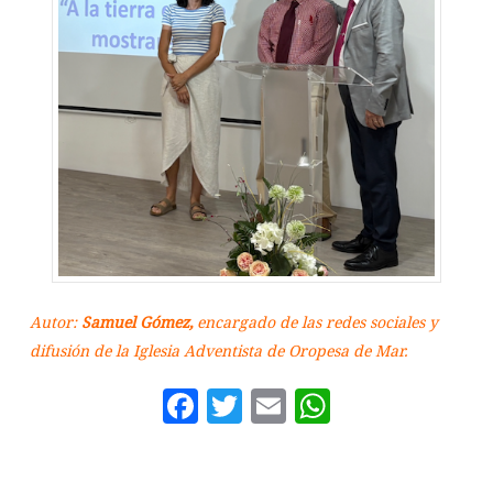
Autor:
Samuel Gómez,
encargado de las redes sociales y
difusión de la Iglesia Adventista de Oropesa de Mar.
Facebook
Twitter
Email
WhatsAp