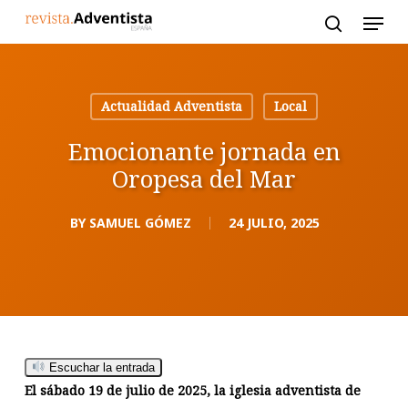
Skip
to
main
content
Actualidad Adventista
Local
Emocionante jornada en
Oropesa del Mar
BY
SAMUEL GÓMEZ
24 JULIO, 2025
Escuchar la entrada
El sábado 19 de julio de 2025, la iglesia adventista de