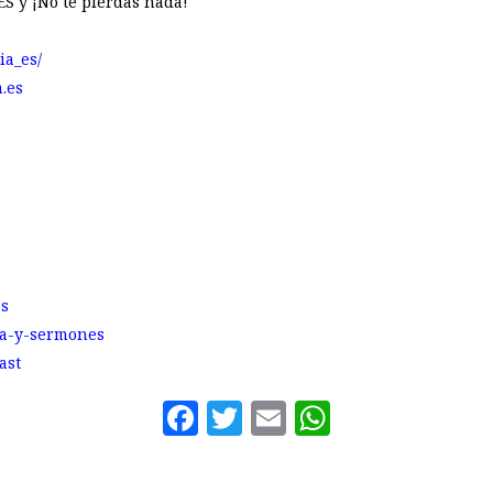
S y ¡No te pierdas nada!
ia_es/
.es
es
lia-y-sermones
ast
Facebook
Twitter
Email
WhatsAp