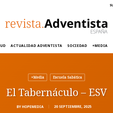
S
LUD
ACTUALIDAD ADVENTISTA
SOCIEDAD
+MEDIA
+Media
Escuela Sabática
El Tabernáculo – ESV
BY
HOPEMEDIA
20 SEPTIEMBRE, 2025