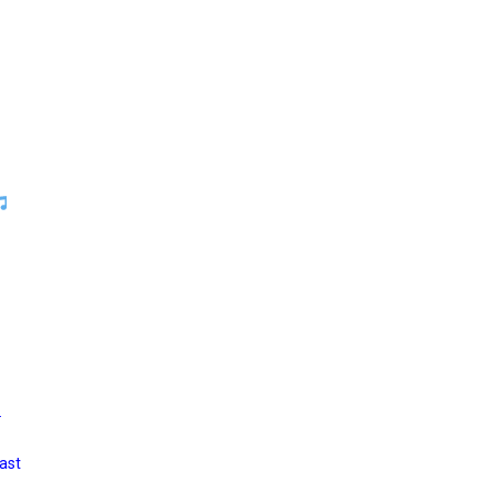
…
ast