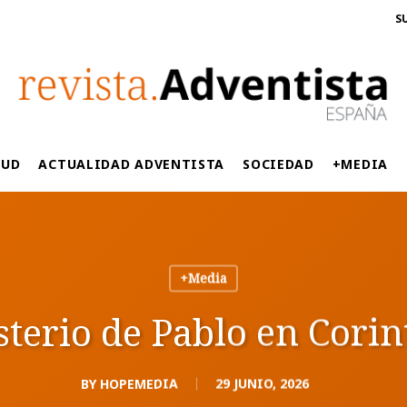
S
LUD
ACTUALIDAD ADVENTISTA
SOCIEDAD
+MEDIA
+Media
sterio de Pablo en Corin
BY
HOPEMEDIA
29 JUNIO, 2026