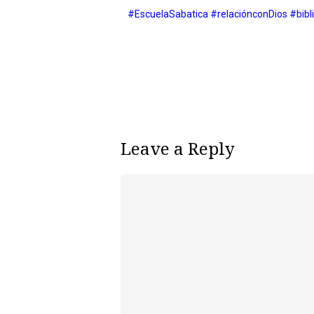
#EscuelaSabatica
#relaciónconDios
#bibl
Leave a Reply