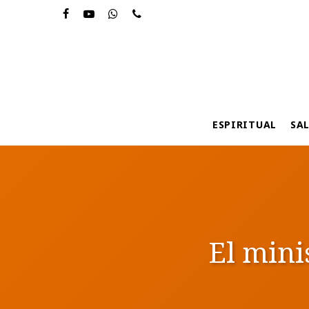
Skip
to
main
content
ESPIRITUAL
SA
El mini