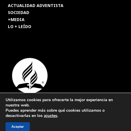
ACTUALIDAD ADVENTISTA
SOCIEDAD
+MEDIA
LO + LEÍDO
Utilizamos cookies para ofrecerte la mejor experiencia en
nuestra web.
© 2026 Revista Adventista de España. UICASDE. Derechos
Puedes aprender más sobre qué cookies utilizamos o
reservados.
desactivarlas en los
ajustes
.
Legal
|
Privacidad
|
Cookies
Aceptar