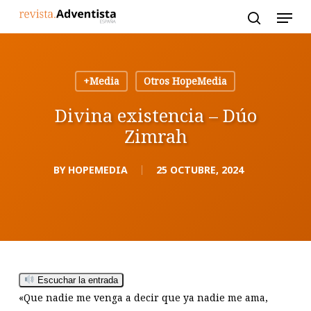
Skip
to
main
content
+Media
Otros HopeMedia
Divina existencia – Dúo
Zimrah
BY
HOPEMEDIA
25 OCTUBRE, 2024
Escuchar la entrada
«Que nadie me venga a decir que ya nadie me ama,