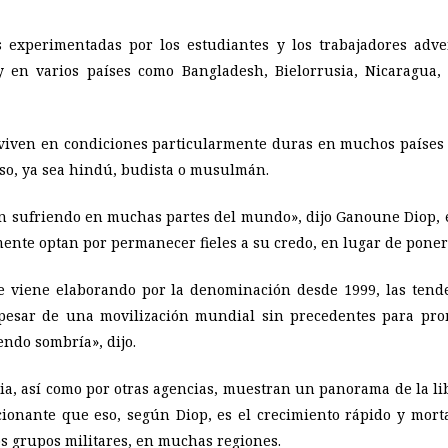
s experimentadas por los estudiantes y los trabajadores adve
 en varios países como Bangladesh, Bielorrusia, Nicaragua,
e viven en condiciones particularmente duras en muchos países 
so, ya sea hindú, budista o musulmán.
n sufriendo en muchas partes del mundo», dijo Ganoune Diop, e
te optan por permanecer fieles a su credo, en lugar de poner 
e viene elaborando por la denominación desde 1999, las tende
pesar de una movilización mundial sin precedentes para prom
endo sombría», dijo.
sia, así como por otras agencias, muestran un panorama de la li
ionante que eso, según Diop, es el crecimiento rápido y mortal
os grupos militares, en muchas regiones.