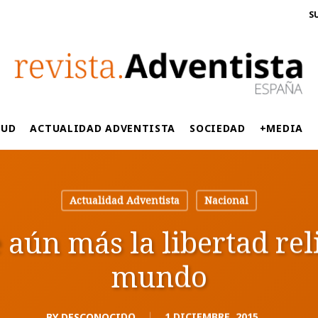
S
LUD
ACTUALIDAD ADVENTISTA
SOCIEDAD
+MEDIA
Actualidad Adventista
Nacional
aún más la libertad reli
mundo
BY
DESCONOCIDO
1 DICIEMBRE, 2015