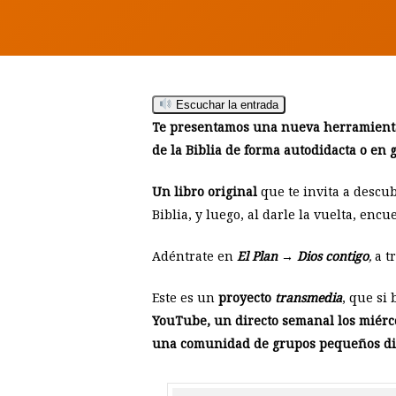
Escuchar la entrada
Te presentamos una nueva herramienta
de la Biblia de forma autodidacta o en 
Un libro original
que te invita a descub
Biblia, y luego, al darle la vuelta, enc
Adéntrate en
El Plan → Dios contigo
,
a t
Este es un
proyecto
transmedia
, que si
YouTube, un directo semanal los miérco
una comunidad de grupos pequeños digi
Hit enter to search or ESC to close