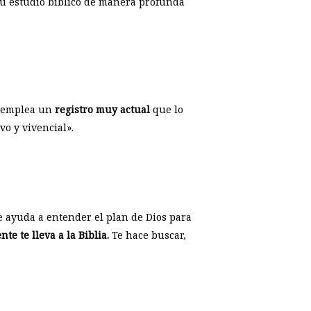
r tu estudio bíblico de manera profunda
l emplea un
registro
muy actual
que lo
o y vivencial».
e ayuda a entender el plan de Dios para
e te lleva a la Biblia.
Te hace buscar,