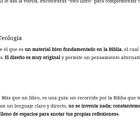
! Si le das la vuelta, encontrarás “otro libro” para complementa
Teología
de él que es
un material bien fundamentado en la Biblia
, el cua
os.
El diseño es muy original
y permite un pensamiento alternativ
Más que un libro, es una guía: un recorrido por la Biblia que t
 Con un lenguaje claro y directo,
no se inventa nada; constantement
 lleno de espacios para anotar tus propias reflexiones».