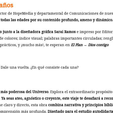
 años
ctor de HopeMedia y departamental de Comunicaciones de nuest
a todas las edades por su contenido profundo, ameno y dinámico.
do junto a la diseñadora gráfica Sarai Ramos
e impreso por Editori
 de colores; índice visual; palabras importantes circuladas; reng
 prácticos, y ¡mucho más!, te esperan en
El Plan → Dios contigo
 y Dale una vuelta. ¿En qué consiste cada una?
a más poderosa del Universo
. Explora el extraordinario propósito
.
Ya seas ateo, agnóstico o creyente, este viaje te desafiará a re
e claro y directo, esta obra
combina narrativa y principios bíbli
 comprensión más profunda.
Diseñado para el estudio autodidact