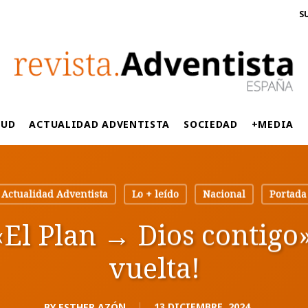
S
LUD
ACTUALIDAD ADVENTISTA
SOCIEDAD
+MEDIA
Actualidad Adventista
Lo + leído
Nacional
Portada
«El Plan → Dios contigo»
vuelta!
BY
ESTHER AZÓN
13 DICIEMBRE, 2024