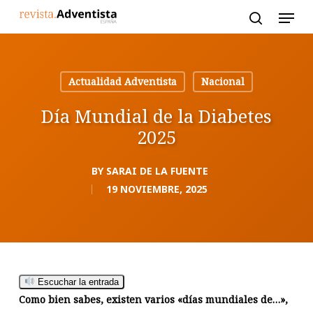
Skip
to
main
content
Actualidad Adventista
Nacional
Día Mundial de la Diabetes
2025
BY
SARAI DE LA FUENTE
19 NOVIEMBRE, 2025
Escuchar la entrada
Como bien sabes, existen varios «días mundiales de…»,