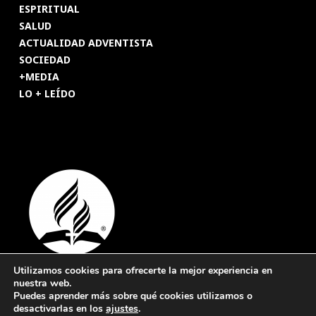
ESPIRITUAL
SALUD
ACTUALIDAD ADVENTISTA
SOCIEDAD
+MEDIA
LO + LEÍDO
Utilizamos cookies para ofrecerte la mejor experiencia en
nuestra web.
© 2026 Revista Adventista de España. UICASDE. Derechos
Puedes aprender más sobre qué cookies utilizamos o
reservados.
desactivarlas en los
ajustes
.