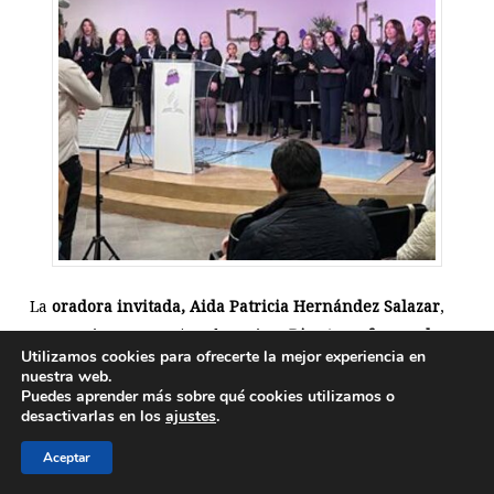
La
oradora invitada, Aida Patricia Hernández Salazar
,
presentó un mensaje sobre cómo
Dios transforma el
Utilizamos cookies para ofrecerte la mejor experiencia en
dolor en luz
, tomando
ejemplos de mujeres bíblicas
nuestra web.
como Ana y la mujer pecadora que se acercó a Jesús.
La
Puedes aprender más sobre qué cookies utilizamos o
desactivarlas en los
ajustes
.
música, liderada por Suzete Mateus, acompañó cada
moment
o, reforzando la experiencia de comunión con
Aceptar
Dios.