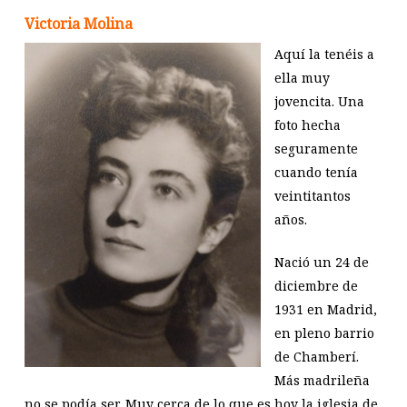
Victoria Molina
Aquí la tenéis a
ella muy
jovencita. Una
foto hecha
seguramente
cuando tenía
veintitantos
años.
Nació un 24 de
diciembre de
1931 en Madrid,
en pleno barrio
de Chamberí.
Más madrileña
no se podía ser. Muy cerca de lo que es hoy la iglesia de