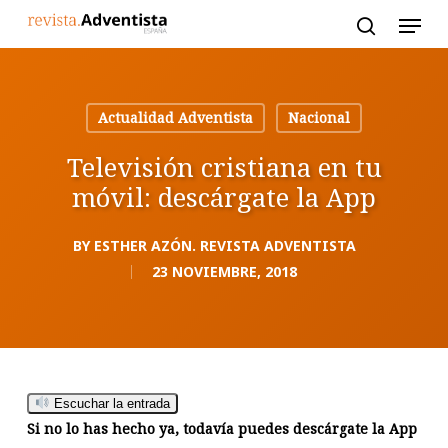
Skip
to
main
content
Actualidad Adventista
Nacional
Televisión cristiana en tu
móvil: descárgate la App
BY
ESTHER AZÓN. REVISTA ADVENTISTA
23 NOVIEMBRE, 2018
Escuchar la entrada
Si no lo has hecho ya, todavía puedes descárgate la App