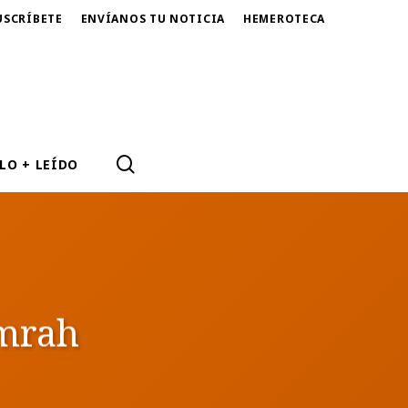
USCRÍBETE
ENVÍANOS TU NOTICIA
HEMEROTECA
SEARCH
LO + LEÍDO
imrah