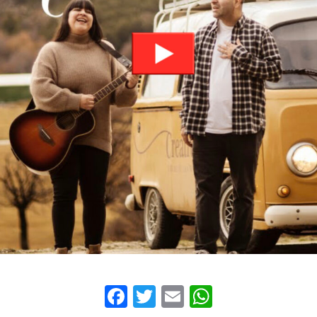
Facebook
Twitter
Email
WhatsAp