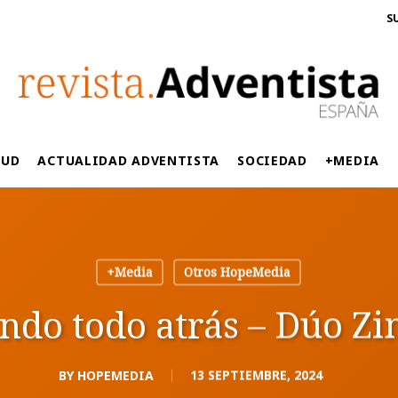
S
LUD
ACTUALIDAD ADVENTISTA
SOCIEDAD
+MEDIA
+Media
Otros HopeMedia
ndo todo atrás – Dúo Z
BY
HOPEMEDIA
13 SEPTIEMBRE, 2024