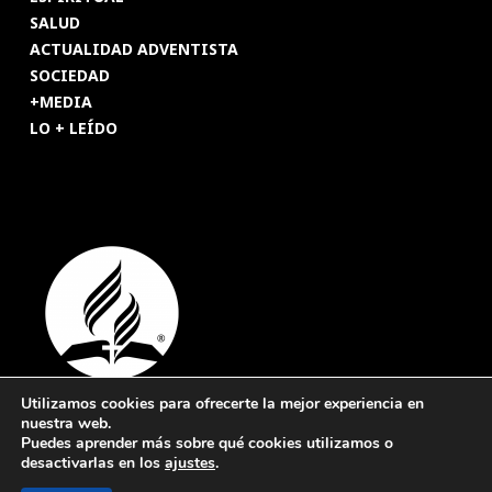
SALUD
ACTUALIDAD ADVENTISTA
SOCIEDAD
+MEDIA
LO + LEÍDO
Utilizamos cookies para ofrecerte la mejor experiencia en
nuestra web.
© 2026 Revista Adventista de España. UICASDE. Derechos
Puedes aprender más sobre qué cookies utilizamos o
reservados.
desactivarlas en los
ajustes
.
Legal
|
Privacidad
|
Cookies