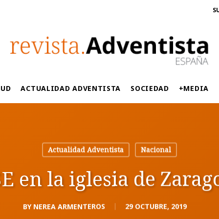
S
LUD
ACTUALIDAD ADVENTISTA
SOCIEDAD
+MEDIA
Actualidad Adventista
Nacional
E en la iglesia de Zara
BY
NEREA ARMENTEROS
29 OCTUBRE, 2019