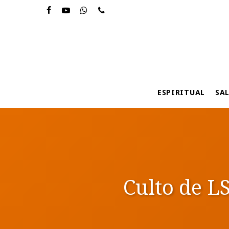
Skip
to
main
content
ESPIRITUAL
SA
Culto de LS