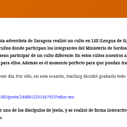
esia adventista de Zaragoza realizó un culto en LSE (Lengua de S
 cultos donde participan los integrantes del Ministerio de Sordo
an participar de un culto diferente.
En estos cultos nuestros 
y para ellos. Además es el momento perfecto para que puedan trae
 este día. Por ello, en esta ocasión, Starling decidió grabarlo tod
4583/posts/2448812235167922?sfns=mo
 de uno de los discípulos de Jesús, y se realizó de forma interact
o.