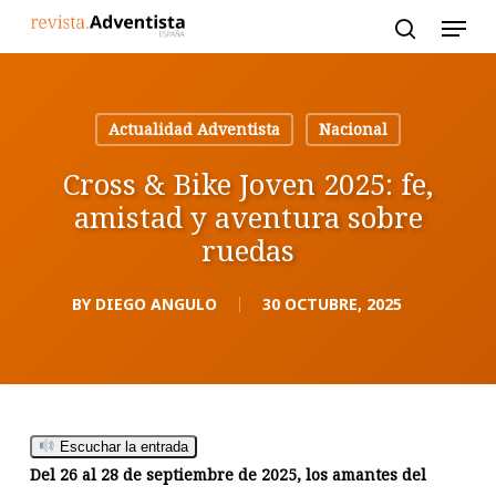
Skip
to
main
content
Actualidad Adventista
Nacional
Cross & Bike Joven 2025: fe,
amistad y aventura sobre
ruedas
BY
DIEGO ANGULO
30 OCTUBRE, 2025
Escuchar la entrada
Del 26 al 28 de septiembre de 2025, los amantes del