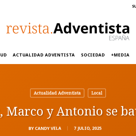
S
LUD
ACTUALIDAD ADVENTISTA
SOCIEDAD
+MEDIA
Actualidad Adventista
Local
c, Marco y Antonio se b
BY
CANDY VELA
7 JULIO, 2025