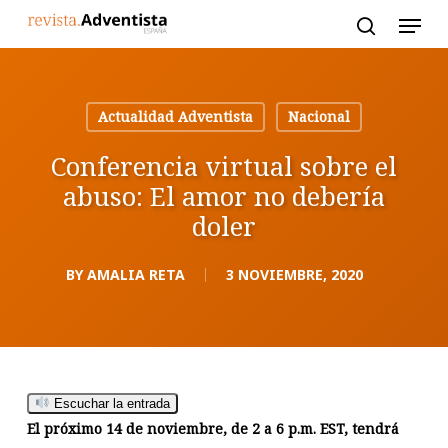
Skip
to
main
content
Actualidad Adventista
Nacional
Conferencia virtual sobre el
abuso: El amor no debería
doler
BY
AMALIA RETA
3 NOVIEMBRE, 2020
Escuchar la entrada
El próximo 14 de noviembre, de 2 a 6 p.m. EST, tendrá