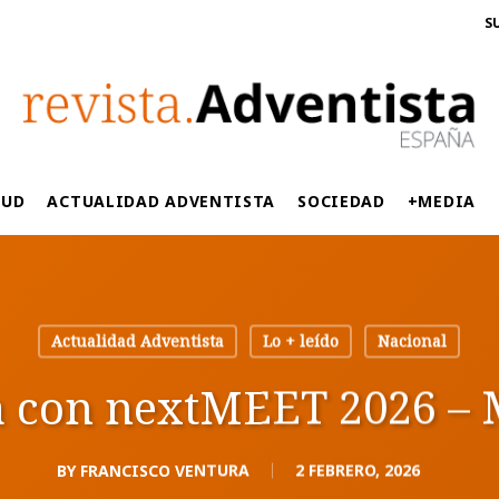
S
LUD
ACTUALIDAD ADVENTISTA
SOCIEDAD
+MEDIA
Actualidad Adventista
Lo + leído
Nacional
a con nextMEET 2026 – 
BY
FRANCISCO VENTURA
2 FEBRERO, 2026