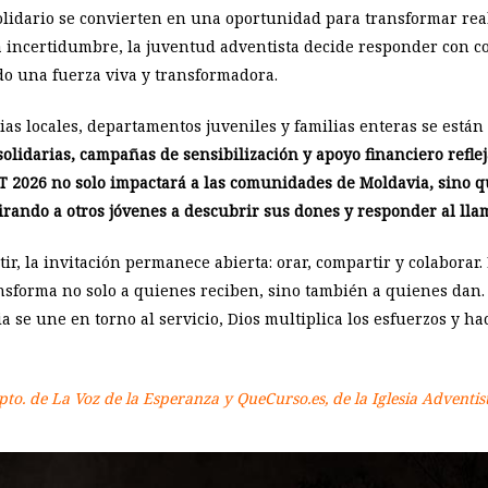
solidario se convierten en una oportunidad para transformar re
 incertidumbre, la juventud adventista decide responder con c
do una fuerza viva y transformadora.
sias locales, departamentos juveniles y familias enteras se est
solidarias, campañas de sensibilización y apoyo financiero refl
T 2026 no solo impactará a las comunidades de Moldavia, sino q
irando a otros jóvenes a descubrir sus dones y responder al lla
r, la invitación permanece abierta: orar, compartir y colaborar. 
nsforma no solo a quienes reciben, sino también a quienes dan.
ia se une en torno al servicio, Dios multiplica los esfuerzos y h
epto. de La Voz de la Esperanza y QueCurso.es, de la Iglesia Adventi