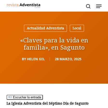
Skip
to
main
content
Actualidad Adventista
Local
«Claves para la vida en
familia», en Sagunto
BY
HELEN GIL
28 MARZO, 2025
Escuchar la entrada
La Iglesia Adventista del Séptimo Día de Sagunto