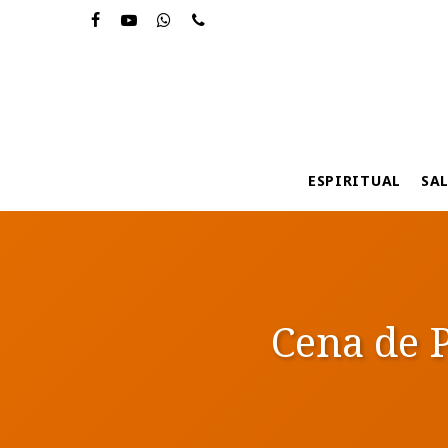
Skip
to
main
content
ESPIRITUAL
SA
Cena de P