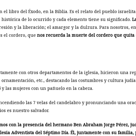
 el libro del Éxodo, en la Biblia. Es el relato del pueblo israel
 histórica de lo ocurrido y cada elemento tiene su significado.
L
resión y la liberación; el amargor y la dulzura. Para nosotros, 
es el cordero, que
nos recuerda la muerte del cordero que quita 
ntamente con otros departamentos de la iglesia, hicieron una rep
la ornamentación, etc., destacando las costumbres y cultura judía
á
y las mujeres con un pañuelo en la cabeza.
cendiendo las 7 velas del candelabro y pronunciando una oraci
os es nuestro salvador.
os con la presencia del hermano Ben Abraham Jorge Pérez, judí
lesia Adventista del Séptimo Día. Él, juntamente con su familia, 