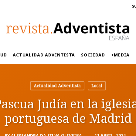
S
LUD
ACTUALIDAD ADVENTISTA
SOCIEDAD
+MEDIA
Actualidad Adventista
Local
ascua Judía en la iglesi
portuguesa de Madrid
BY
ALESSANDRA DA SILVA OLIVEIRA
11 ABRIL, 2024