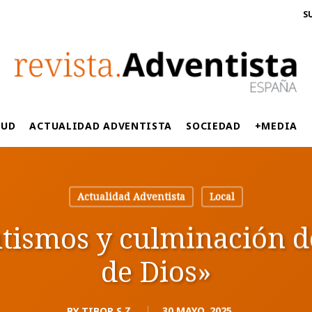
S
LUD
ACTUALIDAD ADVENTISTA
SOCIEDAD
+MEDIA
Actualidad Adventista
Local
utismos y culminación 
de Dios»
BY
TIBOR S.Z.
30 MAYO, 2025