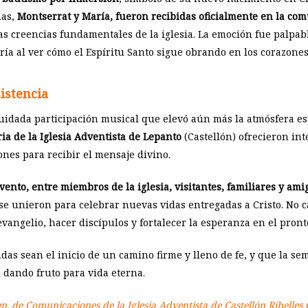
nas,
Montserrat y María, fueron recibidas oficialmente en la com
s creencias fundamentales de la iglesia. La emoción fue palpab
ía al ver cómo el Espíritu Santo sigue obrando en los corazones
istencia
idada participación musical que elevó aún más la atmósfera esp
ria de la Iglesia Adventista de Lepanto
(Castellón) ofrecieron in
ones para recibir el mensaje divino.
ento, entre miembros de la iglesia, visitantes, familiares y ami
rra se unieron para celebrar nuevas vidas entregadas a Cristo. N
 evangelio, hacer discípulos y fortalecer la esperanza en el pron
as sean el inicio de un camino firme y lleno de fe, y que la sem
 dando fruto para vida eterna.
ep. de Comunicaciones de la Iglesia Adventista de Castellón Ribelles