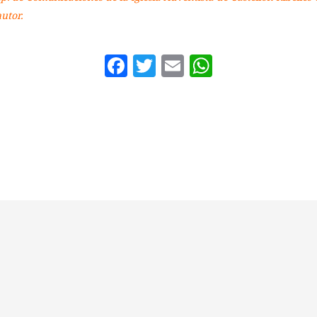
utor.
Facebook
Twitter
Email
WhatsAp