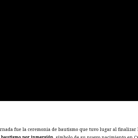
rnada fue la ceremonia de bautismo que tuvo lugar al finalizar
l bautismo por inmersión
, símbolo de su nuevo nacimiento en Cr