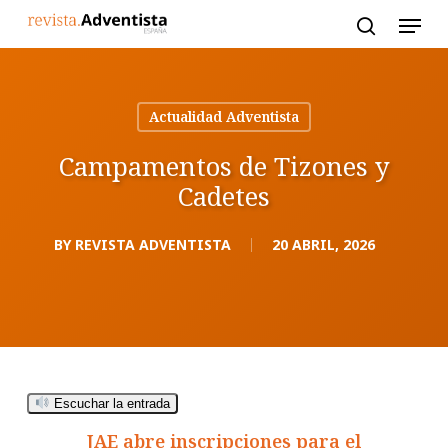
Skip
to
main
content
Actualidad Adventista
Campamentos de Tizones y
Cadetes
BY
REVISTA ADVENTISTA
20 ABRIL, 2026
Escuchar la entrada
JAE abre inscripciones para el