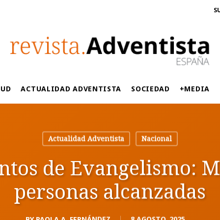
S
LUD
ACTUALIDAD ADVENTISTA
SOCIEDAD
+MEDIA
Actualidad Adventista
Nacional
os de Evangelismo: M
personas alcanzadas
BY
PAOLA A. FERNÁNDEZ
8 AGOSTO, 2025