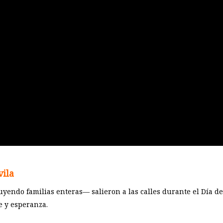
vila
yendo familias enteras— salieron a las calles durante el Día de
e y esperanza.