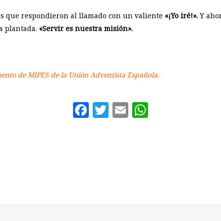
s que respondieron al llamado con un valiente
«¡Yo iré!».
Y ahor
a plantada.
«Servir es nuestra misión».
mento de MIPES de la Unión Adventista Española.
Facebook
Twitter
Email
WhatsAp