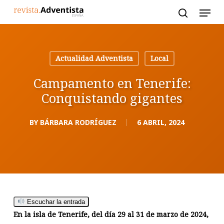
Skip
to
main
content
Actualidad Adventista
Local
Campamento en Tenerife:
Conquistando gigantes
BY
BÁRBARA RODRÍGUEZ
6 ABRIL, 2024
Escuchar la entrada
En la isla de Tenerife, del día 29 al 31 de marzo de 2024,