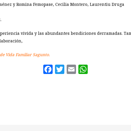
 Jiménez y Romina Femopase, Cecilia Montero, Laurentiu Druga
.
xperiencia vivida y las abundantes bendiciones derramadas. Ta
laboración,
 de Vida Familiar Sagunto.
Facebook
Twitter
Email
WhatsAp