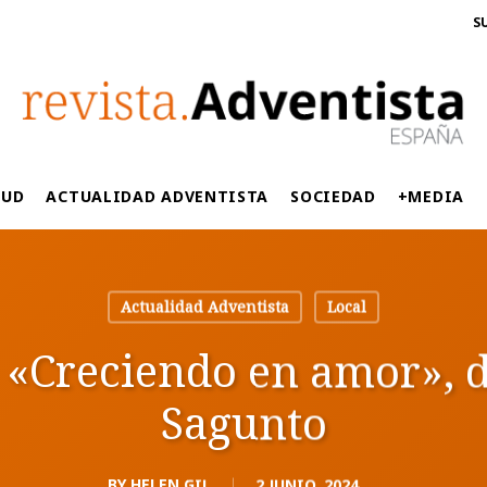
S
LUD
ACTUALIDAD ADVENTISTA
SOCIEDAD
+MEDIA
Actualidad Adventista
Local
Creciendo en amor», de 
Sagunto
BY
HELEN GIL
2 JUNIO, 2024