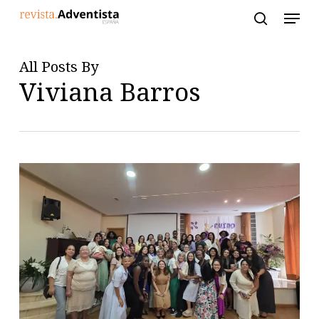
Skip
to
main
content
All Posts By
Viviana Barros