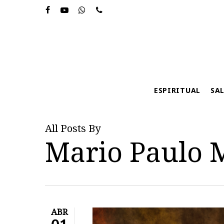
Skip
to
main
content
ESPIRITUAL
SA
All Posts By
Mario Paulo M
Hit enter to search or ESC to close
ABR