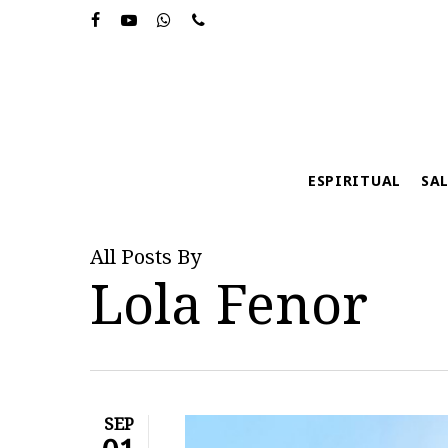
Skip
to
main
content
ESPIRITUAL
SA
All Posts By
Lola Fenor
SEP