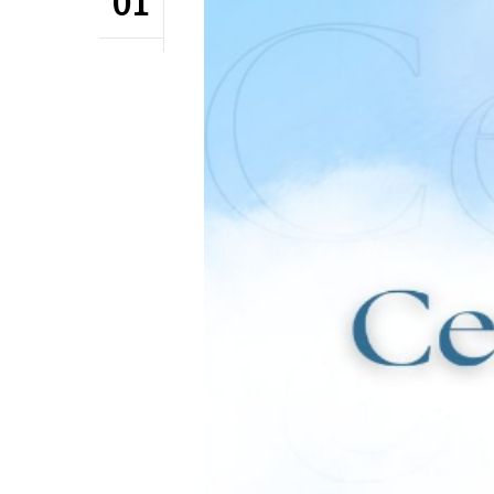
01
Hit enter to search or ESC to close