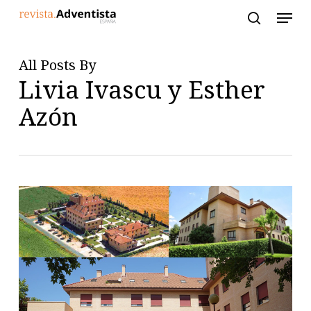
Skip
to
main
content
All Posts By
Livia Ivascu y Esther
Azón