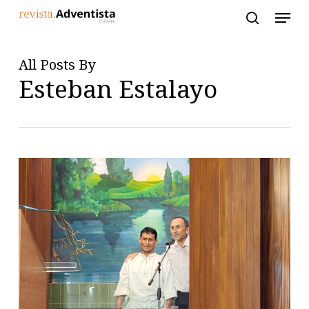
Skip
to
main
content
All Posts By
Esteban Estalayo