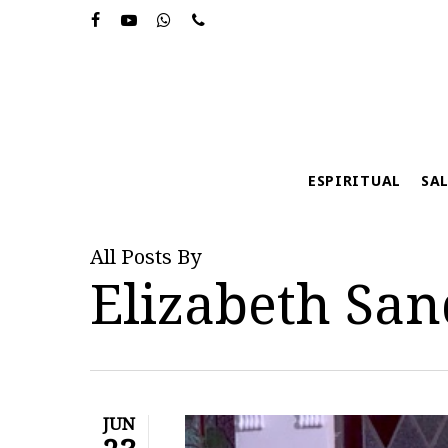
Skip
to
main
content
ESPIRITUAL
SA
All Posts By
Elizabeth Sa
JUN