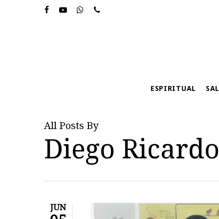
Skip
to
main
content
ESPIRITUAL
SA
All Posts By
Diego Ricard
Hit enter to search or ESC to close
JUN