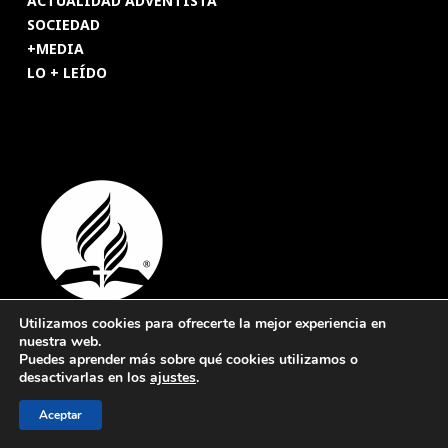
ACTUALIDAD ADVENTISTA
SOCIEDAD
+MEDIA
LO + LEÍDO
Utilizamos cookies para ofrecerte la mejor experiencia en
nuestra web.
© 2026 Revista Adventista de España. UICASDE. Derechos
Puedes aprender más sobre qué cookies utilizamos o
reservados.
desactivarlas en los
ajustes
.
Legal
|
Privacidad
|
Cookies
Aceptar