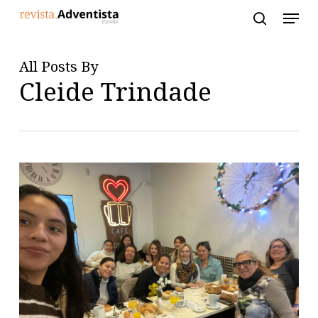
Skip
to
main
content
All Posts By
Cleide Trindade