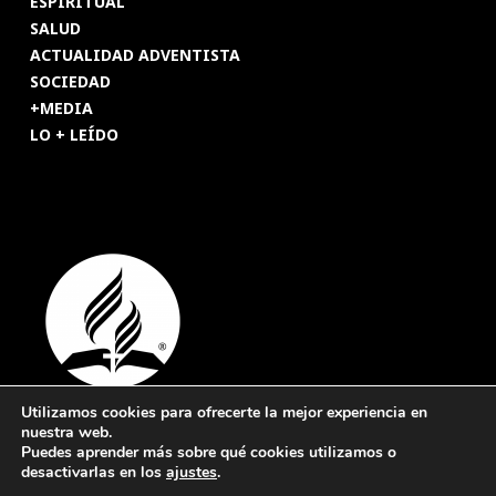
ESPIRITUAL
SALUD
ACTUALIDAD ADVENTISTA
SOCIEDAD
+MEDIA
LO + LEÍDO
Utilizamos cookies para ofrecerte la mejor experiencia en
nuestra web.
© 2026 Revista Adventista de España. UICASDE. Derechos
Puedes aprender más sobre qué cookies utilizamos o
reservados.
desactivarlas en los
ajustes
.
Legal
|
Privacidad
|
Cookies