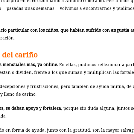
un suspiro en el corazón tanto a Antonio como a mí. Percibimos q
como —pasadas unas semanas— volvimos a encontrarnos y pudimos
cio particular con los niños, que habían sufrido con angustia aq
ración.
 del cariño
s mensuales más, ya online.
En ellas, pudimos reflexionar a part
stan o dividen, frente a los que suman y multiplican las fortal
ecepciones y frustraciones, pero también de ayuda mutua, de cr
y lleno de cariño.
s, se daban apoyo y fortaleza
, porque sin duda alguna, juntos 
ida.
o en forma de ayuda, junto con la gratitud, son la mayor salv