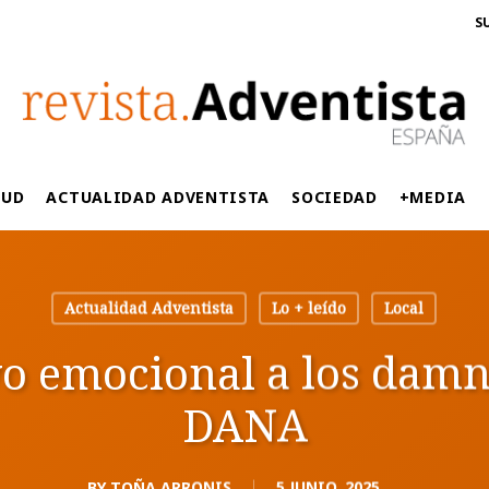
S
LUD
ACTUALIDAD ADVENTISTA
SOCIEDAD
+MEDIA
Actualidad Adventista
Lo + leído
Local
 emocional a los damni
DANA
BY
TOÑA ARRONIS
5 JUNIO, 2025