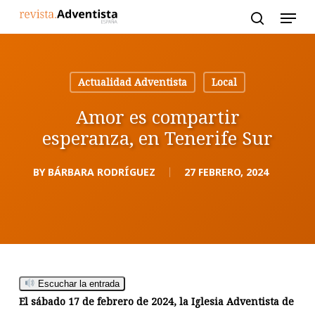
Skip
to
main
content
Actualidad Adventista
Local
Amor es compartir
esperanza, en Tenerife Sur
BY
BÁRBARA RODRÍGUEZ
27 FEBRERO, 2024
Escuchar la entrada
El sábado 17 de febrero de 2024, la Iglesia Adventista de