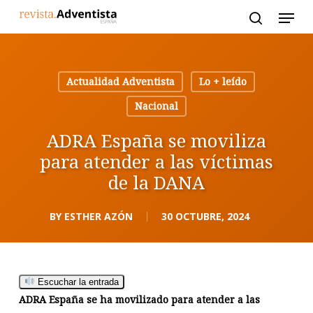
Skip
to
main
content
Actualidad Adventista
Lo + leído
Nacional
ADRA España se moviliza
para atender a las víctimas
de la DANA
BY
ESTHER AZÓN
30 OCTUBRE, 2024
Escuchar la entrada
ADRA España se ha movilizado para atender a las