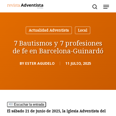
Skip
to
main
content
Actualidad Adventista
Local
7 Bautismos y 7 profesiones
de fe en Barcelona-Guinardó
BY
ESTER AGUDELO
11 JULIO, 2025
Escuchar la entrada
El sábado 21 de junio de 2025, la Iglesia Adventista del