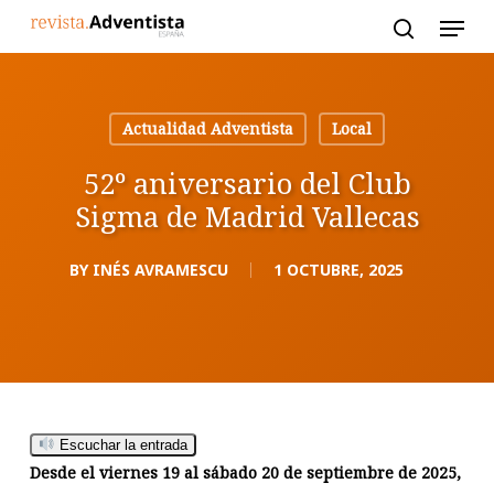
Skip
to
main
content
Actualidad Adventista
Local
52º aniversario del Club
Sigma de Madrid Vallecas
BY
INÉS AVRAMESCU
1 OCTUBRE, 2025
Escuchar la entrada
Desde el viernes 19 al sábado 20 de septiembre de 2025,