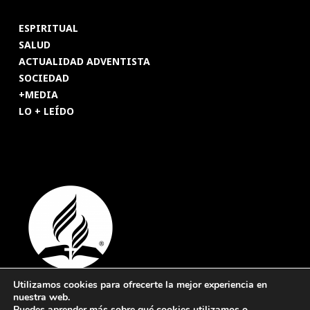
ESPIRITUAL
SALUD
ACTUALIDAD ADVENTISTA
SOCIEDAD
+MEDIA
LO + LEÍDO
Utilizamos cookies para ofrecerte la mejor experiencia en
nuestra web.
© 2026 Revista Adventista de España. UICASDE. Derechos
Puedes aprender más sobre qué cookies utilizamos o