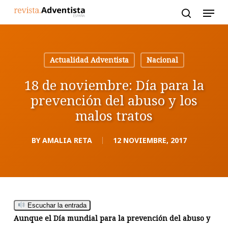
Skip
to
main
content
Actualidad Adventista
Nacional
18 de noviembre: Día para la
prevención del abuso y los
malos tratos
BY
AMALIA RETA
12 NOVIEMBRE, 2017
Escuchar la entrada
Aunque el Día mundial para la prevención del abuso y